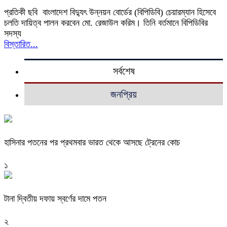
প্রতিকী ছবি বাংলাদেশ বিদ্যুৎ উন্নয়ন বোর্ডের (বিপিডিবি) চেয়ারম্যান হিসেবে
চলতি দায়িত্ব পালন করবেন মো. রেজাউল করিম। তিনি বর্তমানে বিপিডিবির
সদস্য
বিস্তারিত...
সর্বশেষ
জনপ্রিয়
হাসিনার পতনের পর প্রথমবার ভারত থেকে আসছে ট্রেনের কোচ
১
টানা দ্বিতীয় দফায় স্বর্ণের দামে পতন
২