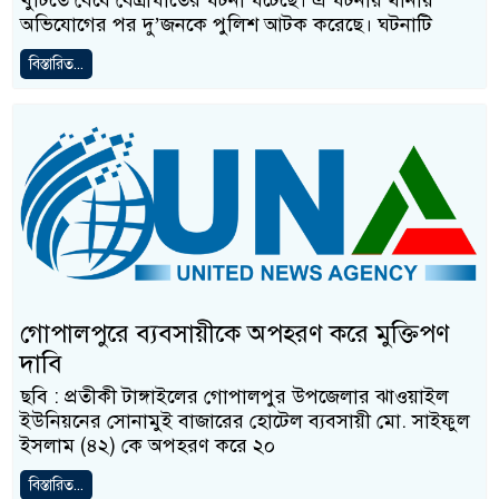
খুঁটিতে বেঁধে বেত্রাঘাতের ঘটনা ঘটেছে। এ ঘটনায় থানায়
অভিযোগের পর দু’জনকে পুলিশ আটক করেছে। ঘটনাটি
বিস্তারিত...
গোপালপুরে ব্যবসায়ীকে অপহরণ করে মুক্তিপণ
দাবি
ছবি : প্রতীকী টাঙ্গাইলের গোপালপুর উপজেলার ঝাওয়াইল
ইউনিয়নের সোনামুই বাজারের হোটেল ব্যবসায়ী মো. সাইফুল
ইসলাম (৪২) কে অপহরণ করে ২০
বিস্তারিত...