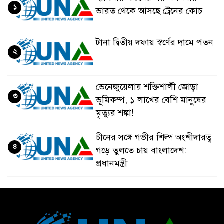
১
ভারত থেকে আসছে ট্রেনের কোচ
টানা দ্বিতীয় দফায় স্বর্ণের দামে পতন
২
ভেনেজুয়েলায় শক্তিশালী জোড়া
৩
ভূমিকম্প, ১ লাখের বেশি মানুষের
মৃত্যুর শঙ্কা!
চীনের সঙ্গে গভীর শিল্প অংশীদারত্ব
৪
গড়ে তুলতে চায় বাংলাদেশ:
প্রধানমন্ত্রী
ভেনেজুয়েলার পর জাপানেও ৭.২
৫
মাত্রার শক্তিশালী ভূমিকম্প