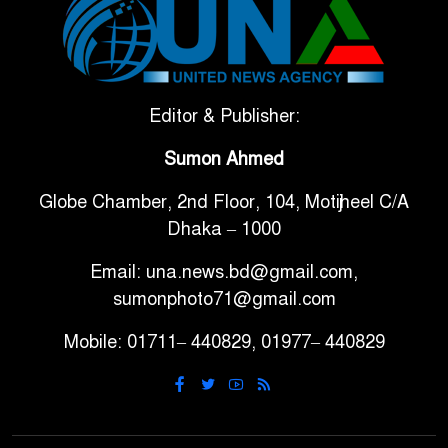
টানা ৩ ম্যাচে গোল ভিনির, ইতিহাস
৬
বলছে বিশ্বকাপ জিতবে ব্রাজিল
সরকারি ৩শ কেজি বই বিক্রির
Editor & Publisher:
৭
অভিযোগ মাদ্রাসা সুপারের বিরুদ্ধে
Sumon Ahmed
গাড়ি বিক্রির পর মালিকানা
Globe Chamber, 2nd Floor, 104, Motijheel C/A
৮
পরিবর্তনে কঠোর নির্দেশনা
Dhaka – 1000
Email: una.news.bd@gmail.com,
আ.লীগ ও বিএনপির বিরুদ্ধে
sumonphoto71@gmail.com
৯
সমানভাবে লড়াই চালিয়ে যেতে
হবে: নাহিদ
Mobile: 01711– 440829, 01977– 440829
ঢাবিতে মাথায় কাঁঠাল পড়ে মালির
১০
মৃত্যু