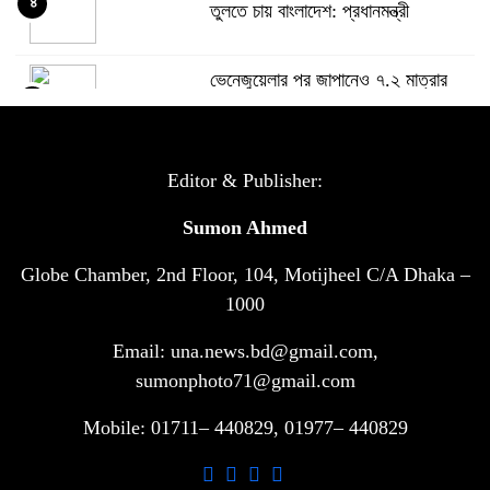
৪
তুলতে চায় বাংলাদেশ: প্রধানমন্ত্রী
ভেনেজুয়েলার পর জাপানেও ৭.২ মাত্রার
৫
শক্তিশালী ভূমিকম্প
টানা ৩ ম্যাচে গোল ভিনির, ইতিহাস বলছে
Editor & Publisher:
৬
বিশ্বকাপ জিতবে ব্রাজিল
Sumon Ahmed
Globe Chamber, 2nd Floor, 104, Motijheel C/A Dhaka –
সরকারি ৩শ কেজি বই বিক্রির অভিযোগ
৭
মাদ্রাসা সুপারের বিরুদ্ধে
1000
Email: una.news.bd@gmail.com,
গাড়ি বিক্রির পর মালিকানা পরিবর্তনে কঠোর
sumonphoto71@gmail.com
৮
নির্দেশনা
Mobile: 01711– 440829, 01977– 440829
আ.লীগ ও বিএনপির বিরুদ্ধে সমানভাবে
৯