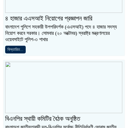
৪ হাজার এএসআই নিয়োগের প্রজ্ঞাপন জারি
বাংলাদেশ পুলিশে সহকারী উপপরিদর্শক (এএসআই) পদে ৪ হাজার সদস্য
নিয়োগ করবে সরকার। সোমবার (২০ অক্টোবর) স্বরাষ্ট্র মন্ত্রণালয়ের
ওয়েবসাইটে পুলিশ-৩ শাখার
বিস্তারিত...
বিএনপির স্থায়ী কমিটির বৈঠক অনুষ্ঠিত
বাংলাদেশ জাতীয়তাবাদী দল-বিএনপির সর্বোচ্চ নীতিনির্ধারণী ফোরাম জাতীয়