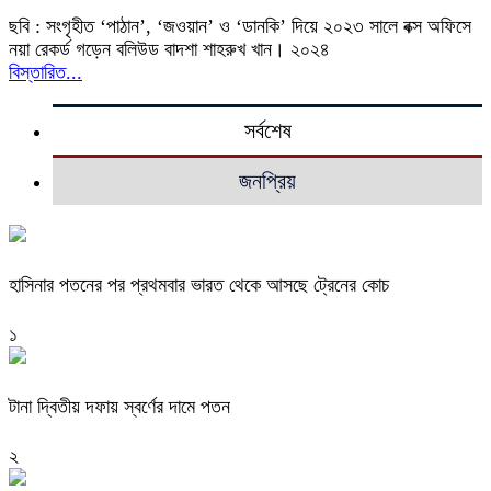
ছবি : সংগৃহীত ‘পাঠান’, ‘জওয়ান’ ও ‘ডানকি’ দিয়ে ২০২৩ সালে বক্স অফিসে
নয়া রেকর্ড গড়েন বলিউড বাদশা শাহরুখ খান। ২০২৪
বিস্তারিত...
সর্বশেষ
জনপ্রিয়
হাসিনার পতনের পর প্রথমবার ভারত থেকে আসছে ট্রেনের কোচ
১
টানা দ্বিতীয় দফায় স্বর্ণের দামে পতন
২