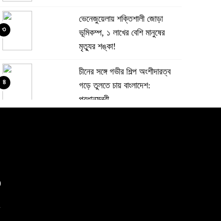
ভেনেজুয়েলায় শক্তিশালী জোড়া
৩
ভূমিকম্প, ১ লাখের বেশি মানুষের
মৃত্যুর শঙ্কা!
চীনের সঙ্গে গভীর শিল্প অংশীদারত্ব
৪
গড়ে তুলতে চায় বাংলাদেশ:
প্রধানমন্ত্রী
ভেনেজুয়েলার পর জাপানেও ৭.২
৫
মাত্রার শক্তিশালী ভূমিকম্প
টানা ৩ ম্যাচে গোল ভিনির, ইতিহাস
0
৬
বলছে বিশ্বকাপ জিতবে ব্রাজিল
m