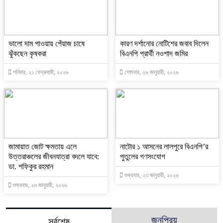
ভালো দাম পাওয়ায় পেঁয়াজ চাষে
কারণ দর্শানোর নোটিশের জবাব দিলেন
ঝুঁকছেন কৃষকরা
বিএনপি প্রার্থী নওশাদ জমির
শনিবার, ২১ ফেব্রুয়ারী, ২০২৬
সোমবার, ২৬ জানুয়ারী, ২০২৬
জামায়াত জোট ক্ষমতায় এলে
নাটোর ১ আসনের লালপুরে বিএনপি’র
উত্তরাঞ্চলের জীবনযাত্রা বদলে যাবে:
পুতুলের গণসংযোগ
ডা. শফিকুর রহমান
শুক্রবার, ২৩ জানুয়ারী, ২০২৬
শুক্রবার, ২৩ জানুয়ারী, ২০২৬
জনপ্রিয়
সর্বশেষ