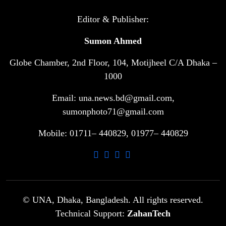
টানা ৩ ম্যাচে গোল ভিনির, ইতিহাস বলছে
Editor & Publisher:
৬
বিশ্বকাপ জিতবে ব্রাজিল
Sumon Ahmed
Globe Chamber, 2nd Floor, 104, Motijheel C/A Dhaka –
সরকারি ৩শ কেজি বই বিক্রির অভিযোগ
৭
মাদ্রাসা সুপারের বিরুদ্ধে
1000
Email: una.news.bd@gmail.com,
গাড়ি বিক্রির পর মালিকানা পরিবর্তনে কঠোর
sumonphoto71@gmail.com
৮
নির্দেশনা
Mobile: 01711– 440829, 01977– 440829
আ.লীগ ও বিএনপির বিরুদ্ধে সমানভাবে
৯
লড়াই চালিয়ে যেতে হবে: নাহিদ
ঢাবিতে মাথায় কাঁঠাল পড়ে মালির মৃত্যু
© UNA, Dhaka, Bangladesh. All rights reserved.
১০
Technical Support:
ZahanTech