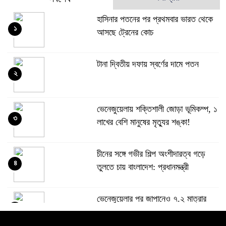
হাসিনার পতনের পর প্রথমবার ভারত থেকে
১
আসছে ট্রেনের কোচ
টানা দ্বিতীয় দফায় স্বর্ণের দামে পতন
২
ভেনেজুয়েলায় শক্তিশালী জোড়া ভূমিকম্প, ১
৩
লাখের বেশি মানুষের মৃত্যুর শঙ্কা!
চীনের সঙ্গে গভীর শিল্প অংশীদারত্ব গড়ে
৪
তুলতে চায় বাংলাদেশ: প্রধানমন্ত্রী
ভেনেজুয়েলার পর জাপানেও ৭.২ মাত্রার
৫
শক্তিশালী ভূমিকম্প