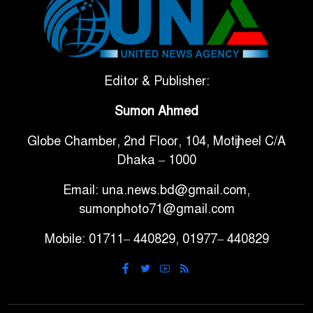
টানা ৩ ম্যাচে গোল ভিনির, ইতিহাস
৬
বলছে বিশ্বকাপ জিতবে ব্রাজিল
সরকারি ৩শ কেজি বই বিক্রির
Editor & Publisher:
৭
অভিযোগ মাদ্রাসা সুপারের বিরুদ্ধে
Sumon Ahmed
Globe Chamber, 2nd Floor, 104, Motijheel C/A
গাড়ি বিক্রির পর মালিকানা
৮
Dhaka – 1000
পরিবর্তনে কঠোর নির্দেশনা
Email: una.news.bd@gmail.com,
আ.লীগ ও বিএনপির বিরুদ্ধে
sumonphoto71@gmail.com
৯
সমানভাবে লড়াই চালিয়ে যেতে হবে:
Mobile: 01711– 440829, 01977– 440829
নাহিদ
ঢাবিতে মাথায় কাঁঠাল পড়ে মালির
১০
মৃত্যু