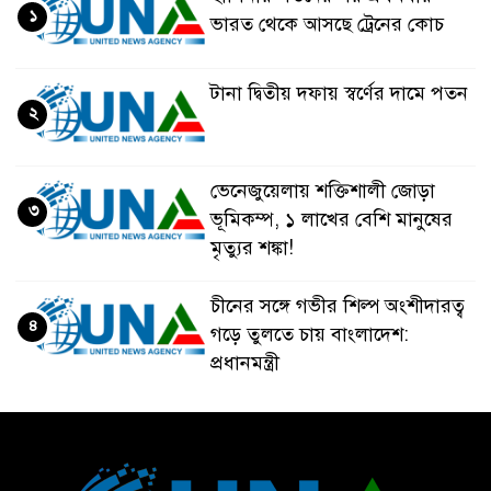
১
ভারত থেকে আসছে ট্রেনের কোচ
টানা দ্বিতীয় দফায় স্বর্ণের দামে পতন
২
ভেনেজুয়েলায় শক্তিশালী জোড়া
৩
ভূমিকম্প, ১ লাখের বেশি মানুষের
মৃত্যুর শঙ্কা!
চীনের সঙ্গে গভীর শিল্প অংশীদারত্ব
৪
গড়ে তুলতে চায় বাংলাদেশ:
প্রধানমন্ত্রী
ভেনেজুয়েলার পর জাপানেও ৭.২
৫
মাত্রার শক্তিশালী ভূমিকম্প