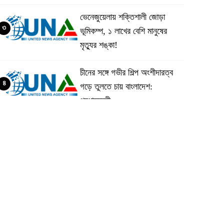
ভেনেজুয়েলায় শক্তিশালী জোড়া
৩
ভূমিকম্প, ১ লাখের বেশি মানুষের
মৃত্যুর শঙ্কা!
চীনের সঙ্গে গভীর শিল্প অংশীদারত্ব
৪
গড়ে তুলতে চায় বাংলাদেশ:
প্রধানমন্ত্রী
ভেনেজুয়েলার পর জাপানেও ৭.২
৫
মাত্রার শক্তিশালী ভূমিকম্প
টানা ৩ ম্যাচে গোল ভিনির, ইতিহাস
৬
বলছে বিশ্বকাপ জিতবে ব্রাজিল