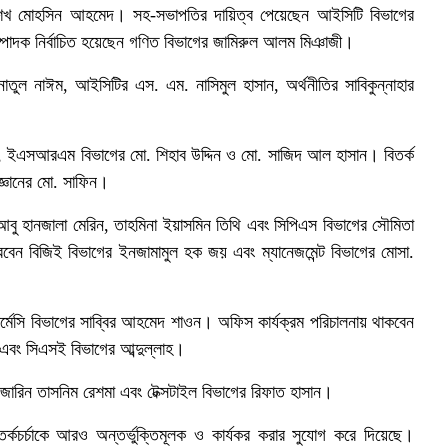
 শেখ মোহসিন আহমেদ। সহ-সভাপতির দায়িত্ব পেয়েছেন আইসিটি বিভাগের
সম্পাদক নির্বাচিত হয়েছেন গণিত বিভাগের জামিরুল আলম মিঞাজী।
ান্নাতুল নাঈম, আইসিটির এস. এম. নাসিমুল হাসান, অর্থনীতির সাবিকুন্নাহার
, ইএসআরএম বিভাগের মো. শিহাব উদ্দিন ও মো. সাজিদ আল হাসান। বিতর্ক
জ্ঞানের মো. সাফিন।
 আবু হানজালা মেরিন, তাহমিনা ইয়াসমিন তিথি এবং সিপিএস বিভাগের সৌমিতা
রবেন বিজিই বিভাগের ইনজামামুল হক জয় এবং ম্যানেজমেন্ট বিভাগের মোসা.
ার্মেসি বিভাগের সাব্বির আহমেদ শাওন। অফিস কার্যক্রম পরিচালনায় থাকবেন
 এবং সিএসই বিভাগের আব্দুল্লাহ।
জারিন তাসনিম রেশমা এবং টেক্সটাইল বিভাগের রিফাত হাসান।
্কচর্চাকে আরও অন্তর্ভুক্তিমূলক ও কার্যকর করার সুযোগ করে দিয়েছে।