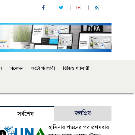
া
বিনোদন
ফটো গ্যালারী
ভিডিও গ্যালারী
জনপ্রিয়
সর্বশেষ
হাসিনার পতনের পর প্রথমবার
১