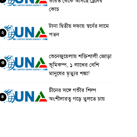
ভারত থেকে আসছে ট্রেনের
কোচ
টানা দ্বিতীয় দফায় স্বর্ণের দামে
২
পতন
ভেনেজুয়েলায় শক্তিশালী জোড়া
৩
ভূমিকম্প, ১ লাখের বেশি
মানুষের মৃত্যুর শঙ্কা!
চীনের সঙ্গে গভীর শিল্প
৪
অংশীদারত্ব গড়ে তুলতে চায়
বাংলাদেশ: প্রধানমন্ত্রী
ভেনেজুয়েলার পর জাপানেও
৫
৭.২ মাত্রার শক্তিশালী ভূমিকম্প