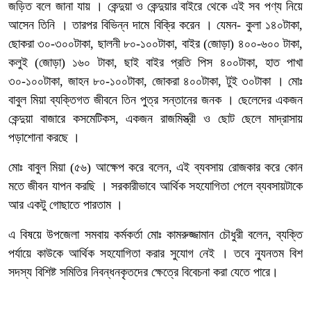
জড়িত বলে জানা যায় । কেন্দুয়া ও কেন্দুয়ার বাইরে থেকে এই সব পণ্য নিয়ে
আসেন তিনি । তারপর বিভিন্ন দামে বিক্রি করেন । যেমন- কুলা ১৪০টাকা,
ছোকরা ৩০-৩০০টাকা, ছালনী ৮০-১০০টাকা, বাইর (জোড়া) ৪০০-৬০০ টাকা,
কলুই (জোড়া) ১৬০ টাকা, ছাই বাইর প্রতি পিস ৪০০টাকা, হাত পাখা
৩০-১০০টাকা, জাহন ৮০-১০০টাকা, জোকরা ৪০০টাকা, টুই ৩০টাকা । মোঃ
বাবুল মিয়া ব্যক্তিগত জীবনে তিন পুত্র সন্তানের জনক । ছেলেদের একজন
কেন্দুয়া বাজারে কসমেটিকস, একজন রাজমিস্ত্রী ও ছোট ছেলে মাদ্রাসায়
পড়াশোনা করছে ।
মোঃ বাবুল মিয়া (৫৬) আক্ষেপ করে বলেন, এই ব্যবসায় রোজকার করে কোন
মতে জীবন যাপন করছি । সরকারীভাবে আর্থিক সহযোগিতা পেলে ব্যবসায়টাকে
আর একটু গোছাতে পারতাম ।
এ বিষয়ে উপজেলা সমবায় কর্মকর্তা মোঃ কামরুজ্জামান চৌধুরী বলেন, ব্যক্তি
পর্যায়ে কাউকে আর্থিক সহযোগিতা করার সুযোগ নেই । তবে ন্যুনতম বিশ
সদস্য বিশিষ্ট সমিতির নিবন্ধনকৃতদের ক্ষেত্রে বিবেচনা করা যেতে পারে।