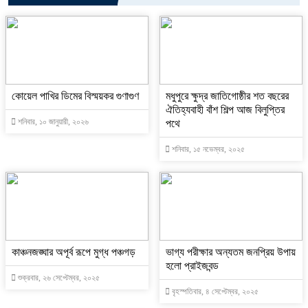
কোয়েল পাখির ডিমের বিস্ময়কর গুণাগুণ
মধুপুরে ক্ষুদ্র জাতিগোষ্ঠীর শত বছরের
ঐতিহ্যবাহী বাঁশ শিল্প আজ বিলুপ্তির
শনিবার, ১০ জানুয়ারী, ২০২৬
পথে
শনিবার, ১৫ নভেম্বর, ২০২৫
কাঞ্চনজঙ্ঘার অপূর্ব রূপে মুগ্ধ পঞ্চগড়
ভাগ্য পরীক্ষার অন্যতম জনপ্রিয় উপায়
হলো প্রাইজবন্ড
শুক্রবার, ২৬ সেপ্টেম্বর, ২০২৫
বৃহস্পতিবার, ৪ সেপ্টেম্বর, ২০২৫