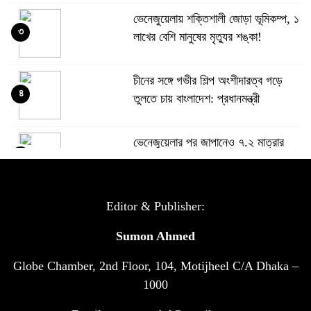
ভেনেজুয়েলায় শক্তিশালী জোড়া ভূমিকম্প, ১
৩
লাখের বেশি মানুষের মৃত্যুর শঙ্কা!
চীনের সঙ্গে গভীর শিল্প অংশীদারত্ব গড়ে
৪
তুলতে চায় বাংলাদেশ: প্রধানমন্ত্রী
ভেনেজুয়েলার পর জাপানেও ৭.২ মাত্রার
৫
শক্তিশালী ভূমিকম্প
টানা ৩ ম্যাচে গোল ভিনির, ইতিহাস বলছে
Editor & Publisher:
৬
বিশ্বকাপ জিতবে ব্রাজিল
Sumon Ahmed
Globe Chamber, 2nd Floor, 104, Motijheel C/A Dhaka –
সরকারি ৩শ কেজি বই বিক্রির অভিযোগ
৭
মাদ্রাসা সুপারের বিরুদ্ধে
1000