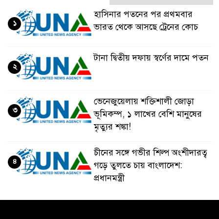
হাসিনার পতনের পর প্রথমবার
১
ভারত থেকে আসছে ট্রেনের কোচ
টানা দ্বিতীয় দফায় স্বর্ণের দামে পতন
২
ভেনেজুয়েলায় শক্তিশালী জোড়া
৩
ভূমিকম্প, ১ লাখের বেশি মানুষের
মৃত্যুর শঙ্কা!
চীনের সঙ্গে গভীর শিল্প অংশীদারত্ব
৪
গড়ে তুলতে চায় বাংলাদেশ:
প্রধানমন্ত্রী
ভেনেজুয়েলার পর জাপানেও ৭.২
৫
মাত্রার শক্তিশালী ভূমিকম্প