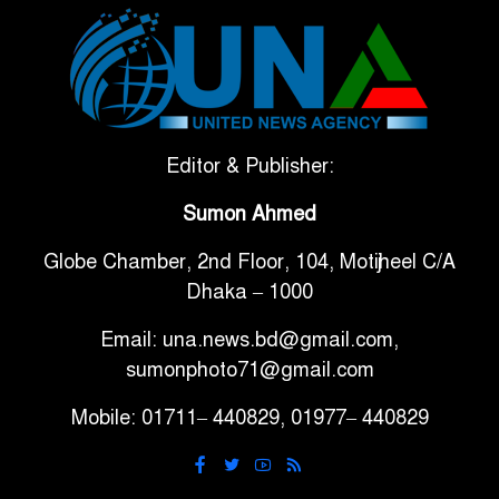
টানা ৩ ম্যাচে গোল ভিনির, ইতিহাস
৬
বলছে বিশ্বকাপ জিতবে ব্রাজিল
সরকারি ৩শ কেজি বই বিক্রির
Editor & Publisher:
৭
অভিযোগ মাদ্রাসা সুপারের বিরুদ্ধে
Sumon Ahmed
Globe Chamber, 2nd Floor, 104, Motijheel C/A
গাড়ি বিক্রির পর মালিকানা
৮
Dhaka – 1000
পরিবর্তনে কঠোর নির্দেশনা
Email: una.news.bd@gmail.com,
আ.লীগ ও বিএনপির বিরুদ্ধে
sumonphoto71@gmail.com
৯
সমানভাবে লড়াই চালিয়ে যেতে হবে:
Mobile: 01711– 440829, 01977– 440829
নাহিদ
ঢাবিতে মাথায় কাঁঠাল পড়ে মালির
১০