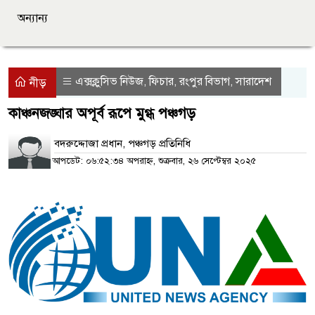
অন্যান্য
এক্সক্লুসিভ নিউজ
ফিচার
রংপুর বিভাগ
সারাদেশ
,
,
,
নীড়
কাঞ্চনজঙ্ঘার অপূর্ব রূপে মুগ্ধ পঞ্চগড়
বদরুদ্দোজা প্রধান, পঞ্চগড় প্রতিনিধি
আপডেট: ০৬:৫২:৩৪ অপরাহ্ন, শুক্রবার, ২৬ সেপ্টেম্বর ২০২৫