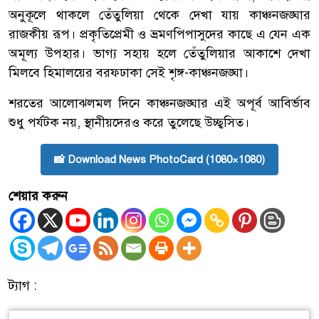
অনুকূলে থাকলে তেঁতুলিয়া থেকে দেখা যায় কাঞ্চনজঙ্ঘার
রাজকীয় রূপ। প্রকৃতিপ্রেমী ও ভ্রমণপিপাসুদের কাছে এ যেন এক
অমূল্য উপহার। ভাগ্য সহায় হলে তেঁতুলিয়ার আকাশে দেখা
মিলবে হিমালয়ের বরফঢাকা সেই শৃঙ্গ-কাঞ্চনজঙ্ঘা।
শরতের আলোঝলমল দিনে কাঞ্চনজঙ্ঘার এই অপূর্ব আবির্ভাব
শুধু পর্যটক নয়, স্থানীয়দেরও করে তুলেছে উচ্ছ্বসিত।
📸 Download News PhotoCard (1080×1080)
শেয়ার করুন
ট্যাগ :