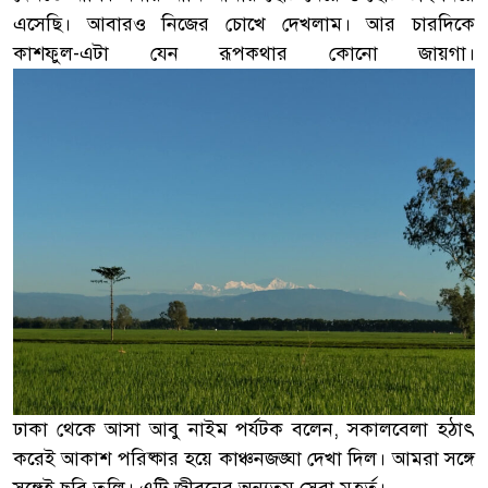
এসেছি। আবারও নিজের চোখে দেখলাম। আর চারদিকে
কাশফুল-এটা যেন রূপকথার কোনো জায়গা।
ঢাকা থেকে আসা আবু নাইম পর্যটক বলেন, সকালবেলা হঠাৎ
করেই আকাশ পরিষ্কার হয়ে কাঞ্চনজঙ্ঘা দেখা দিল। আমরা সঙ্গে
সঙ্গেই ছবি তুলি। এটি জীবনের অন্যতম সেরা মুহূর্ত।