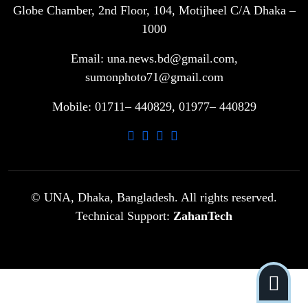
Globe Chamber, 2nd Floor, 104, Motijheel C/A Dhaka –
সরকারি ৩শ কেজি বই বিক্রির অভিযোগ
৭
মাদ্রাসা সুপারের বিরুদ্ধে
1000
Email: una.news.bd@gmail.com,
গাড়ি বিক্রির পর মালিকানা পরিবর্তনে কঠোর
sumonphoto71@gmail.com
৮
নির্দেশনা
Mobile: 01711– 440829, 01977– 440829
আ.লীগ ও বিএনপির বিরুদ্ধে সমানভাবে
৯
লড়াই চালিয়ে যেতে হবে: নাহিদ
ঢাবিতে মাথায় কাঁঠাল পড়ে মালির মৃত্যু
© UNA, Dhaka, Bangladesh. All rights reserved.
১০
Technical Support:
ZahanTech