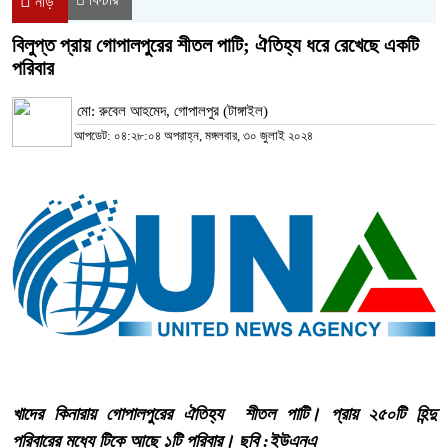
নীড়
বিলুপ্ত প্রায় গোপালপুরের শীতল পাটি; ঐতিহ্য ধরে রেখেছে একটি
পরিবার
মো: রুবেল আহমেদ, গোপালপুর (টাঙ্গাইল)
আপডেট: ০৪:২৮:০৪ অপরাহ্ন, মঙ্গলবার, ৩০ জুলাই ২০২৪
খাদের কিনারায় গোপালপুরের ঐতিহ্য শীতল পাটি। প্রায় ২৫০টি হিন্দু
পরিবারের মধ্যে টিকে আছে ১টি পরিবার। ছবি :ইউএনএ