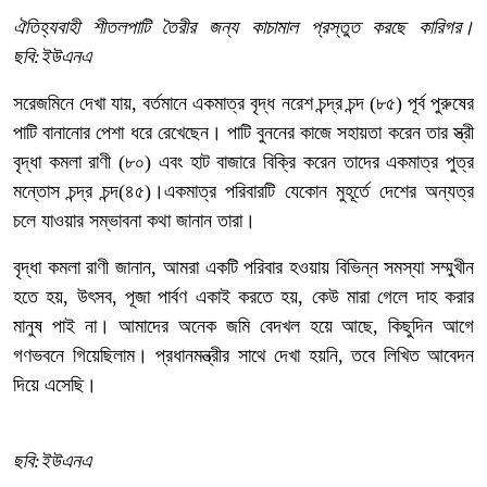
ঐতিহ্যবাহী শীতলপাটি তৈরীর জন্য কাচামাল প্রস্তুত করছে কারিগর।
ছবি:ইউএনএ
সরেজমিনে দেখা যায়, বর্তমানে একমাত্র বৃদ্ধ নরেশ চন্দ্র চন্দ (৮৫) পূর্ব পুরুষের
পাটি বানানোর পেশা ধরে রেখেছেন। পাটি বুননের কাজে সহায়তা করেন তার স্ত্রী
বৃদ্ধা কমলা রাণী (৮০) এবং হাট বাজারে বিক্রি করেন তাদের একমাত্র পুত্র
মন্তোস চন্দ্র চন্দ(৪৫)।
একমাত্র পরিবারটি যেকোন মুহূর্তে দেশের অন্যত্র
চলে যাওয়ার সম্ভাবনা কথা জানান তারা।
বৃদ্ধা কমলা রাণী জানান, আমরা একটি পরিবার হওয়ায় বিভিন্ন সমস্যা সম্মুখীন
হতে হয়, উৎসব, পূজা পার্বণ একাই করতে হয়, কেউ মারা গেলে দাহ করার
মানুষ পাই না। আমাদের অনেক জমি বেদখল হয়ে আছে, কিছুদিন আগে
গণভবনে গিয়েছিলাম। প্রধানমন্ত্রীর সাথে দেখা হয়নি, তবে লিখিত আবেদন
দিয়ে এসেছি।
ছবি:ইউএনএ