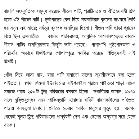
বাঙালি সংস্কৃতিকে সমৃদ্ধ করেছে শীতল পাটি, প্রাচীনতম ও ঐতিহ্যবাহী শিল্প
হলো এই শীতল পাটি। মুর্তাগাছের বেত দিয়ে নয়নাভিরাম বুননের মাধ্যমে তৈরি
হয় মসৃন এই মাদুর; সর্বত্র ব্যাপক জনপ্রিয় ছিলো। শীতল পাটি ছাড়া গ্রামের
বিয়ে ছিল কল্পনাতীত। কালের পরিক্রমায়, আধুনিক আসবাবপত্রের কারনে
শীতল পাটির জনপ্রিয়তায় কিছুটা ভাটা পরেছে। পাশাপাশি পৃষ্ঠপোষকতা ও
পরিচর্যার অভাবে টাঙ্গাইলের গোপালপুরে হুমকির পরেছে ঐতিহ্যবাহী এই
শিল্পটি।
খোঁজ নিয়ে জানা যায়, যারা পাটি বানাতো তাদের স্থানীয়ভাবে বলা হতো
পাইততা। নগদা শিমলা ইউনিয়নের বাইশকাইল গ্রামে পাইততা পাড়া নামক
সমাজে প্রায় ২৫০টি হিন্দু পরিবারের বসবাস ছিলো। স্থানীয়রা জানান, ১৯৭১
সালে মুক্তিযুদ্ধের সময় পাকিস্তানি হানাদার বাহিনী বাইশকাইলের পাইততা
পাড়ায় গনহত্যা চালায়। গুলিতে ২০এর অধিক মানুষের মৃত্যু হয়। এরপর
থেকেই মূলত হিন্দু পরিবারগুলো পার্শ্ববর্তী দেশ এবং দেশের অন্যত্র সরে যেতে
থাকে।