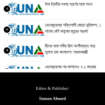
টানা দ্বিতীয় দফায় স্বর্ণের দামে পতন
২
ভেনেজুয়েলায় শক্তিশালী জোড়া ভূমিকম্প, ১
৩
লাখের বেশি মানুষের মৃত্যুর শঙ্কা!
চীনের সঙ্গে গভীর শিল্প অংশীদারত্ব গড়ে
৪
তুলতে চায় বাংলাদেশ: প্রধানমন্ত্রী
ভেনেজুয়েলার পর জাপানেও ৭.২ মাত্রার
৫
শক্তিশালী ভূমিকম্প
টানা ৩ ম্যাচে গোল ভিনির, ইতিহাস বলছে
Editor & Publisher:
৬
বিশ্বকাপ জিতবে ব্রাজিল
Sumon Ahmed