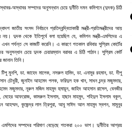
থাবর-অস্থাবর সম্পদের অনুসন্ধান চেয়ে দুর্নীতি দমন কমিশনে (দুদক) চিঠি
শ জাতীয় সংসদ নির্বাচনে প্রতিদ্বন্দ্বিতাকারী মন্ত্রী-প্রতিমন্ত্রীদের আয়
ভব নয়। দুদক থেকে ইতিপূর্বে বলা হয়েছিল যে, কমিশন মন্ত্রী-এমপিদের এ
দক এখন পর্যন্ত সে কাজটি করেনি। এ কারণে গতকাল রবিবার সুপ্রিম কোর্টের
ের অনুসন্ধান চেয়ে দুদক চেয়ারম্যান বরাবর এ চিঠি পাঠান। সুপ্রিম কোর্ট
ের জানান তিনি।
টিপু মুনশি, ডা. জাহেদ মালেক, নসরুল হামিদ, ডা. এনামুর রহমান, ডা. দীপু
াসান চৌধুরী, জুনাইদ আহমেদ পলক, ফরিদুল হক খান, সাধন চন্দ্র মজুমদার,
দ মজুমদার, নূরুল মজিদ মাহমুদ হুমায়ূন, জাহিদ আহসান রাসেল, বেনজীর
, মেহের আফরোজ, কামরুল ইসলাম, হাছান মাহমুদ, শহিদুল ইসলাম বকুল,
দিন আহম্মদ, কুজেন্দ্র লাল ত্রিপুরা, আবু সাঈদ আল মাহমুদ স্বপন, মামুনুর
 ও এমপিদের সম্পদের পরিমাণ বেড়েছে শতকরা ২০০ ভাগ। দুর্নীতির আশ্রয়