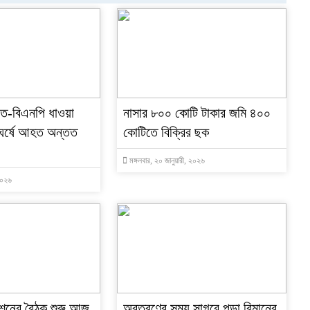
য়াত-বিএনপি ধাওয়া
নাসার ৮০০ কোটি টাকার জমি ৪০০
,সংঘর্ষে আহত অন্তত
কোটিতে বিক্রির ছক
মঙ্গলবার, ২০ জানুয়ারী, ২০২৬
 ২০২৬
নের বৈঠক শুরু আজ
অবতরণের সময় সাগরে পড়া বিমানের