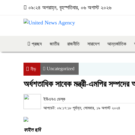
০৯:২৪ অপরাহ্ন, বৃহস্পতিবার, ০৬ অগাস্ট ২০২৬
প্রচ্ছদ
জাতীয়
রাজনীতি
সারাদেশ
আন্তর্জাতিক
Uncategorized
নীড়
অর্ধশতাধিক সাবেক মন্ত্রী-এমপির সম্পদের 
ইউএনএ ডেস্ক
আপডেট: ০৯:১৭:১৮ পূর্বাহ্ন, সোমবার, ১৯ অগাস্ট ২০২৪
ফাইল ছবি