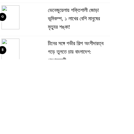
ভেনেজুয়েলায় শক্তিশালী জোড়া
৩
ভূমিকম্প, ১ লাখের বেশি মানুষের
মৃত্যুর শঙ্কা!
চীনের সঙ্গে গভীর শিল্প অংশীদারত্ব
৪
গড়ে তুলতে চায় বাংলাদেশ:
প্রধানমন্ত্রী
ভেনেজুয়েলার পর জাপানেও ৭.২
৫
মাত্রার শক্তিশালী ভূমিকম্প
টানা ৩ ম্যাচে গোল ভিনির, ইতিহাস
৬
বলছে বিশ্বকাপ জিতবে ব্রাজিল