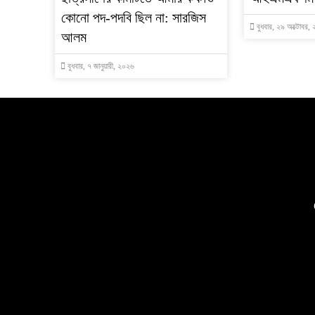
কোনো পদ-পদবি ছিল না: সারজিস
বুধবার, ২৯ অক্টোবর,
আলম
বুধবার, ৭ জানুয়ারী, ২০২৬