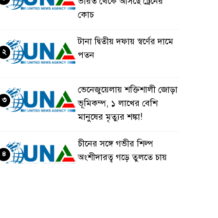
ভারত থেকে আসছে ট্রেনের
কোচ
টানা দ্বিতীয় দফায় স্বর্ণের দামে
২
পতন
ভেনেজুয়েলায় শক্তিশালী জোড়া
৩
ভূমিকম্প, ১ লাখের বেশি
মানুষের মৃত্যুর শঙ্কা!
চীনের সঙ্গে গভীর শিল্প
৪
অংশীদারত্ব গড়ে তুলতে চায়
বাংলাদেশ: প্রধানমন্ত্রী
ভেনেজুয়েলার পর জাপানেও
৫
৭.২ মাত্রার শক্তিশালী ভূমিকম্প