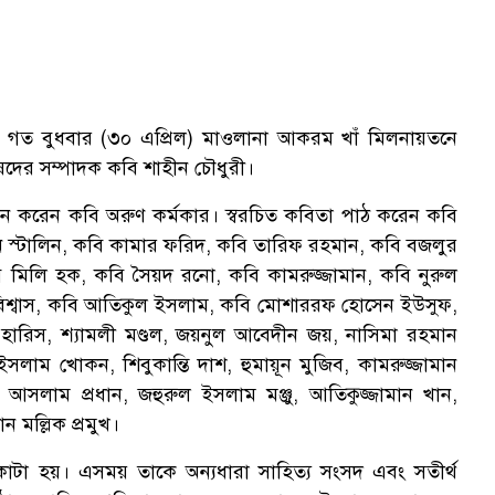
সর গত বুধবার (৩০ এপ্রিল) মাওলানা আকরম খাঁ মিলনায়তনে
িষদের সম্পাদক কবি শাহীন চৌধুরী।
্থাপন করেন কবি অরুণ কর্মকার। স্বরচিত কবিতা পাঠ করেন কবি
িন স্টালিন, কবি কামার ফরিদ, কবি তারিফ রহমান, কবি বজলুর
ি মিলি হক, কবি সৈয়দ রনো, কবি কামরুজ্জামান, কবি নুরুল
বিশ্বাস, কবি আতিকুল ইসলাম, কবি মোশাররফ হোসেন ইউসুফ,
হারিস, শ্যামলী মণ্ডল, জয়নুল আবেদীন জয়, নাসিমা রহমান
সলাম খোকন, শিবুকান্তি দাশ, হুমায়ূন মুজিব, কামরুজ্জামান
া আসলাম প্রধান, জহুরুল ইসলাম মঞ্জু, আতিকুজ্জামান খান,
 মল্লিক প্রমুখ।
টা হয়। এসময় তাকে অন্যধারা সাহিত্য সংসদ এবং সতীর্থ