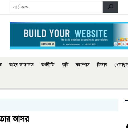
িক
আইন আদালত
অর্থনীতি
কৃষি
ক্যাম্পাস
ফিচার
খেলাধুল
িতার আসর