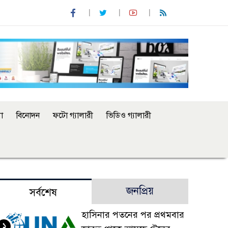
া
বিনোদন
ফটো গ্যালারী
ভিডিও গ্যালারী
জনপ্রিয়
সর্বশেষ
হাসিনার পতনের পর প্রথমবার
১