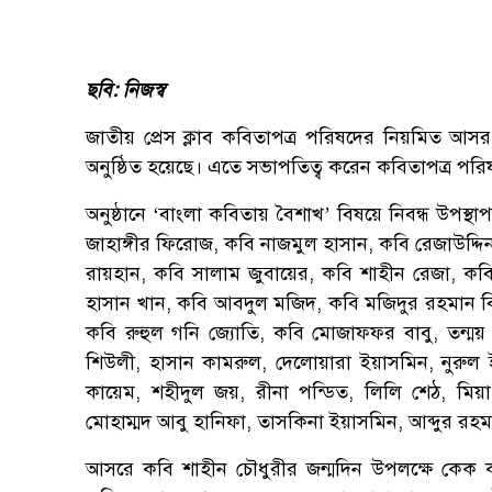
ছবি: নিজস্ব
জাতীয় প্রেস ক্লাব কবিতাপত্র পরিষদের নিয়মিত আ
অনুষ্ঠিত হয়েছে। এতে সভাপতিত্ব করেন কবিতাপত্র পর
অনুষ্ঠানে ‘বাংলা কবিতায় বৈশাখ’ বিষয়ে নিবন্ধ উপস
জাহাঙ্গীর ফিরোজ, কবি নাজমুল হাসান, কবি রেজাউদ্দ
রায়হান, কবি সালাম জুবায়ের, কবি শাহীন রেজা, কব
হাসান খান, কবি আবদুল মজিদ, কবি মজিদুর রহমান 
কবি রুহুল গনি জ্যোতি, কবি মোজাফফর বাবু, তন্ময় 
শিউলী, হাসান কামরুল, দেলোয়ারা ইয়াসমিন, নুরুল ই
কায়েম, শহীদুল জয়, রীনা পন্ডিত, লিলি শেঠ, মিয়
মোহাম্মদ আবু হানিফা, তাসকিনা ইয়াসমিন, আব্দুর রহমান
আসরে কবি শাহীন চৌধুরীর জন্মদিন উপলক্ষে কেক কা