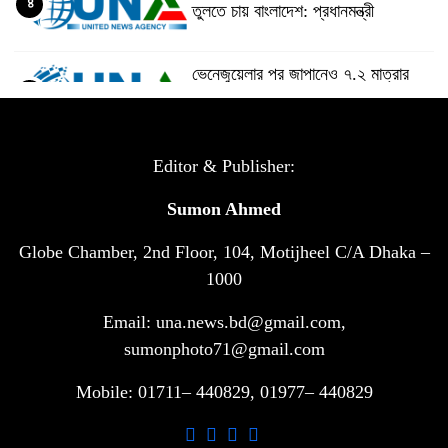
৪
তুলতে চায় বাংলাদেশ: প্রধানমন্ত্রী
ভেনেজুয়েলার পর জাপানেও ৭.২ মাত্রার
৫
শক্তিশালী ভূমিকম্প
টানা ৩ ম্যাচে গোল ভিনির, ইতিহাস বলছে
Editor & Publisher:
৬
বিশ্বকাপ জিতবে ব্রাজিল
Sumon Ahmed
Globe Chamber, 2nd Floor, 104, Motijheel C/A Dhaka –
সরকারি ৩শ কেজি বই বিক্রির অভিযোগ
৭
মাদ্রাসা সুপারের বিরুদ্ধে
1000
Email: una.news.bd@gmail.com,
গাড়ি বিক্রির পর মালিকানা পরিবর্তনে কঠোর
sumonphoto71@gmail.com
৮
নির্দেশনা
Mobile: 01711– 440829, 01977– 440829
আ.লীগ ও বিএনপির বিরুদ্ধে সমানভাবে