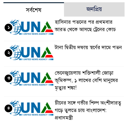
জনপ্রিয়
সর্বশেষ
হাসিনার পতনের পর প্রথমবার
১
ভারত থেকে আসছে ট্রেনের কোচ
টানা দ্বিতীয় দফায় স্বর্ণের দামে পতন
২
ভেনেজুয়েলায় শক্তিশালী জোড়া
৩
ভূমিকম্প, ১ লাখের বেশি মানুষের
মৃত্যুর শঙ্কা!
চীনের সঙ্গে গভীর শিল্প অংশীদারত্ব
৪
গড়ে তুলতে চায় বাংলাদেশ:
প্রধানমন্ত্রী