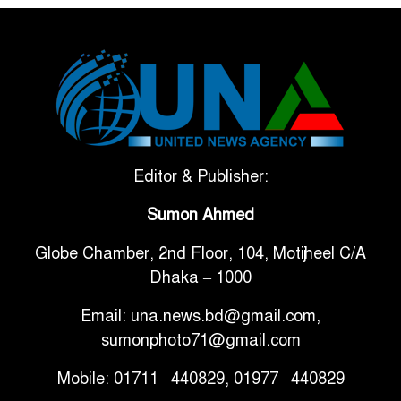
ভেনেজুয়েলার পর জাপানেও ৭.২
৫
মাত্রার শক্তিশালী ভূমিকম্প
টানা ৩ ম্যাচে গোল ভিনির, ইতিহাস
৬
বলছে বিশ্বকাপ জিতবে ব্রাজিল
সরকারি ৩শ কেজি বই বিক্রির
Editor & Publisher:
৭
অভিযোগ মাদ্রাসা সুপারের বিরুদ্ধে
Sumon Ahmed
Globe Chamber, 2nd Floor, 104, Motijheel C/A
গাড়ি বিক্রির পর মালিকানা
৮
Dhaka – 1000
পরিবর্তনে কঠোর নির্দেশনা
Email: una.news.bd@gmail.com,
আ.লীগ ও বিএনপির বিরুদ্ধে
sumonphoto71@gmail.com
৯
সমানভাবে লড়াই চালিয়ে যেতে হবে:
Mobile: 01711– 440829, 01977– 440829
নাহিদ