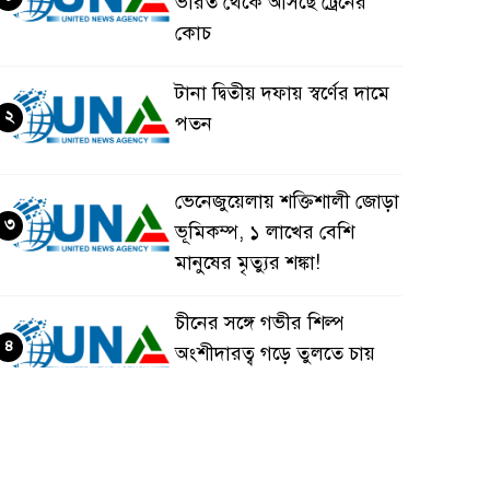
ভারত থেকে আসছে ট্রেনের
কোচ
টানা দ্বিতীয় দফায় স্বর্ণের দামে
২
পতন
ভেনেজুয়েলায় শক্তিশালী জোড়া
৩
ভূমিকম্প, ১ লাখের বেশি
মানুষের মৃত্যুর শঙ্কা!
চীনের সঙ্গে গভীর শিল্প
৪
অংশীদারত্ব গড়ে তুলতে চায়
বাংলাদেশ: প্রধানমন্ত্রী
ভেনেজুয়েলার পর জাপানেও
৫
৭.২ মাত্রার শক্তিশালী ভূমিকম্প