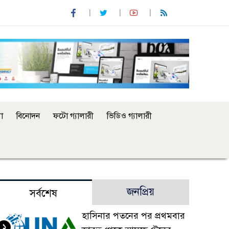
া
বিনোদন
ফটো গ্যালারী
ভিডিও গ্যালারী
জনপ্রিয়
সর্বশেষ
হাসিনার পতনের পর প্রথমবার
১