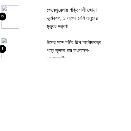
ভেনেজুয়েলায় শক্তিশালী জোড়া
৩
ভূমিকম্প, ১ লাখের বেশি মানুষের
মৃত্যুর শঙ্কা!
চীনের সঙ্গে গভীর শিল্প অংশীদারত্ব
৪
গড়ে তুলতে চায় বাংলাদেশ:
প্রধানমন্ত্রী
ভেনেজুয়েলার পর জাপানেও ৭.২
৫
মাত্রার শক্তিশালী ভূমিকম্প
টানা ৩ ম্যাচে গোল ভিনির, ইতিহাস
৬
বলছে বিশ্বকাপ জিতবে ব্রাজিল