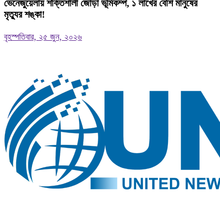
ভেনেজুয়েলায় শক্তিশালী জোড়া ভূমিকম্প, ১ লাখের বেশি মানুষের
মৃত্যুর শঙ্কা!
বৃহস্পতিবার, ২৫ জুন, ২০২৬