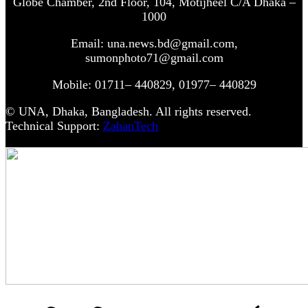
Globe Chamber, 2nd Floor, 104, Motijheel C/A Dhaka –
1000
Email: una.news.bd@gmail.com,
sumonphoto71@gmail.com
Mobile: 01711– 440829, 01977– 440829
© UNA, Dhaka, Bangladesh. All rights reserved.
Technical Support:
ZahanTech