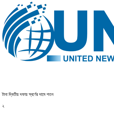
টানা দ্বিতীয় দফায় স্বর্ণের দামে পতন
২