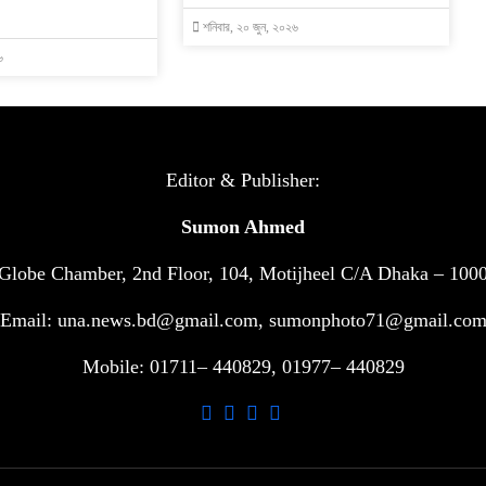
শনিবার, ২০ জুন, ২০২৬
৬
Editor & Publisher:
Sumon Ahmed
Globe Chamber, 2nd Floor, 104, Motijheel C/A Dhaka – 100
Email: una.news.bd@gmail.com, sumonphoto71@gmail.co
Mobile: 01711– 440829, 01977– 440829