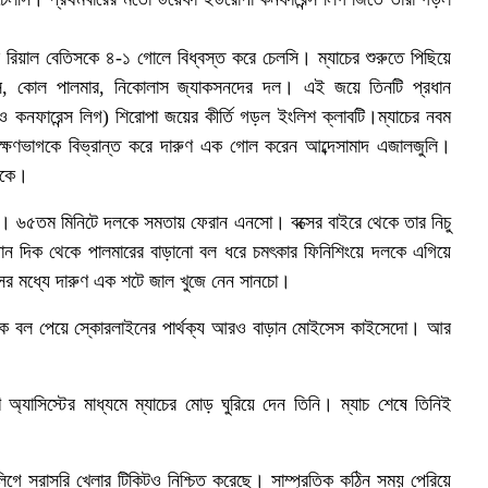
ালে রিয়াল বেতিসকে ৪-১ গোলে বিধ্বস্ত করে চেলসি। ম্যাচের শুরুতে পিছিয়ে
্দেস, কোল পালমার, নিকোলাস জ্যাকসনদের দল। এই জয়ে তিনটি প্রধান
 ও কনফারেন্স লিগ) শিরোপা জয়ের কীর্তি গড়ল ইংলিশ ক্লাবটি।ম্যাচের নবম
ক্ষণভাগকে বিভ্রান্ত করে দারুণ এক গোল করেন আব্দেসামাদ এজালজুলি।
থেকে।
বটি। ৬৫তম মিনিটে দলকে সমতায় ফেরান এনসো। বক্সের বাইরে থেকে তার নিচু
ন দিক থেকে পালমারের বাড়ানো বল ধরে চমৎকার ফিনিশিংয়ে দলকে এগিয়ে
ের মধ্যে দারুণ এক শটে জাল খুজে নেন সানচো।
থেকে বল পেয়ে স্কোরলাইনের পার্থক্য আরও বাড়ান মোইসেস কাইসেদো। আর
ুণ অ্যাসিস্টের মাধ্যমে ম্যাচের মোড় ঘুরিয়ে দেন তিনি। ম্যাচ শেষে তিনিই
গে সরাসরি খেলার টিকিটও নিশ্চিত করেছে। সাম্প্রতিক কঠিন সময় পেরিয়ে