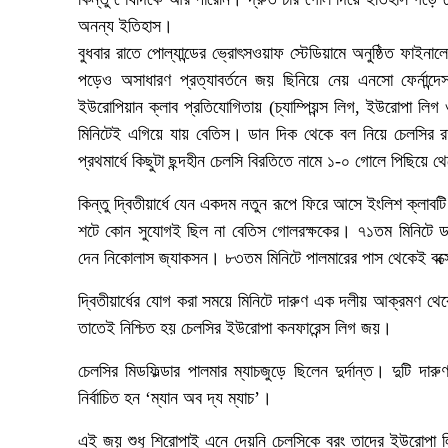
অনন্য ইতিহাস।
বুধবার রাতে পোল্যান্ডের ভ্রোৎসওয়াফ স্টেডিয়ামে অনুষ্ঠিত ফাইন
পড়েও অসাধারণ প্রত্যাবর্তনে জয় ছিনিয়ে নেয় এনসো ফের্নান
ইউরোপিয়ান ক্লাব প্রতিযোগিতায় (চ্যাম্পিয়ন্স লিগ, ইউরোপা লিগ
মিনিটেই এগিয়ে যায় বেতিস। ডান দিক থেকে বল নিয়ে চেলসির র
প্রথমার্ধে কিছুটা ছন্দহীন চেলসি বিরতিতে নামে ১-০ গোলে পিছিয়ে 
কিন্তু দ্বিতীয়ার্ধে যেন একদম নতুন রূপে ফিরে আসে ইংলিশ ক্লা
শটে কোন সুযোগই ছিল না বেতিস গোলরক্ষকের। ৭১তম মিনিটে ডা
দেন নিকোলাস জ্যাকসন। ৮৩তম মিনিটে পালমারের পাস থেকেই বক্স
দ্বিতীয়ার্ধের যোগ করা সময়ে মিনিটে দারুণ এক দলীয় আক্রমণ 
তাতেই নিশ্চিত হয় চেলসির ইউরোপা কনফারেন্স লিগ জয়।
চেলসির মিডফিল্ডার পালমার ম্যাচজুড়ে ছিলেন দুর্দান্ত। দুটি দার
নির্বাচিত হন ‘ম্যান অব দ্য ম্যাচ’।
এই জয় শুধু শিরোপাই এনে দেয়নি চেলসিকে বরং তাদের ইউরোপা লি