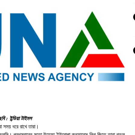
ি : ইন্ডিয়া টাইমস
বা সময় ধরে রাখে তারা।
 চেলসি। প্রথমবারের মতো উয়েফা ইউরোপা কনফারেন্স লিগ জিতে তারা গড়ল