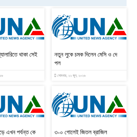
গ্যালারিতে থাকা সেই
নতুন লুকে চমক দিলেন মেসি ও দে
পল
০২৬
সোমবার, ২২ জুন, ২০২৬
ৌড়ে এখন পর্যন্ত কে
৩-০ গোলেই জিতল ব্রাজিল