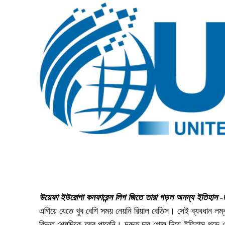
উয়েফা ইউরোপা কনফারেন্স লিগ জিতে তারা গড়ল অনন্য ইতিহাস -ছব
এগিয়ে যেতে খুব বেশি সময় নেয়নি রিয়াল বেতিস। সেই ব্যবধান লম্
কিন্তু শেষদিকে আর পারেনি। দ্রুত চার গোল দিয়ে ইতিহাস গড়ে