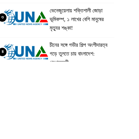
ভেনেজুয়েলায় শক্তিশালী জোড়া
৩
ভূমিকম্প, ১ লাখের বেশি মানুষের
মৃত্যুর শঙ্কা!
চীনের সঙ্গে গভীর শিল্প অংশীদারত্ব
৪
গড়ে তুলতে চায় বাংলাদেশ:
প্রধানমন্ত্রী
ভেনেজুয়েলার পর জাপানেও ৭.২
৫
মাত্রার শক্তিশালী ভূমিকম্প
টানা ৩ ম্যাচে গোল ভিনির, ইতিহাস
৬
বলছে বিশ্বকাপ জিতবে ব্রাজিল