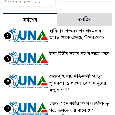
বৃহস্পতিবার, ২৫ জুন, ২০২৬
জনপ্রিয়
সর্বশেষ
হাসিনার পতনের পর প্রথমবার
১
ভারত থেকে আসছে ট্রেনের কোচ
টানা দ্বিতীয় দফায় স্বর্ণের দামে পতন
২
ভেনেজুয়েলায় শক্তিশালী জোড়া
৩
ভূমিকম্প, ১ লাখের বেশি মানুষের
মৃত্যুর শঙ্কা!
চীনের সঙ্গে গভীর শিল্প অংশীদারত্ব
৪
গড়ে তুলতে চায় বাংলাদেশ: