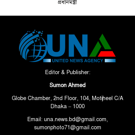
প্রধানমন্ত্রী
ভেনেজুয়েলার পর জাপানেও ৭.২
৫
মাত্রার শক্তিশালী ভূমিকম্প
টানা ৩ ম্যাচে গোল ভিনির, ইতিহাস
৬
বলছে বিশ্বকাপ জিতবে ব্রাজিল
সরকারি ৩শ কেজি বই বিক্রির
Editor & Publisher:
৭
অভিযোগ মাদ্রাসা সুপারের বিরুদ্ধে
Sumon Ahmed
Globe Chamber, 2nd Floor, 104, Motijheel C/A
গাড়ি বিক্রির পর মালিকানা
৮
Dhaka – 1000
পরিবর্তনে কঠোর নির্দেশনা
Email: una.news.bd@gmail.com,
আ.লীগ ও বিএনপির বিরুদ্ধে
sumonphoto71@gmail.com
৯
সমানভাবে লড়াই চালিয়ে যেতে হবে: