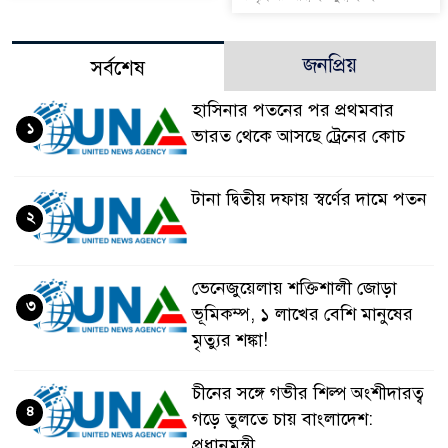
জনপ্রিয়
সর্বশেষ
হাসিনার পতনের পর প্রথমবার
১
ভারত থেকে আসছে ট্রেনের কোচ
টানা দ্বিতীয় দফায় স্বর্ণের দামে পতন
২
ভেনেজুয়েলায় শক্তিশালী জোড়া
৩
ভূমিকম্প, ১ লাখের বেশি মানুষের
মৃত্যুর শঙ্কা!
চীনের সঙ্গে গভীর শিল্প অংশীদারত্ব
৪
গড়ে তুলতে চায় বাংলাদেশ:
প্রধানমন্ত্রী