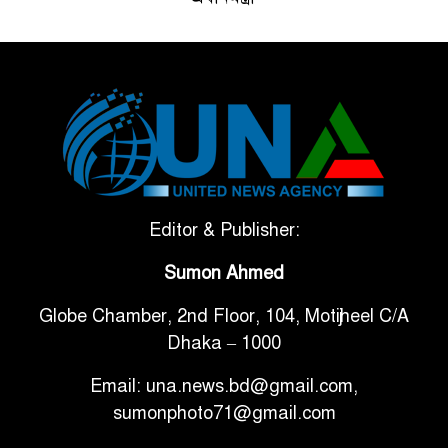
ভেনেজুয়েলার পর জাপানেও ৭.২
৫
মাত্রার শক্তিশালী ভূমিকম্প
টানা ৩ ম্যাচে গোল ভিনির, ইতিহাস
৬
বলছে বিশ্বকাপ জিতবে ব্রাজিল
সরকারি ৩শ কেজি বই বিক্রির
Editor & Publisher:
৭
অভিযোগ মাদ্রাসা সুপারের বিরুদ্ধে
Sumon Ahmed
Globe Chamber, 2nd Floor, 104, Motijheel C/A
গাড়ি বিক্রির পর মালিকানা
৮
Dhaka – 1000
পরিবর্তনে কঠোর নির্দেশনা
Email: una.news.bd@gmail.com,
আ.লীগ ও বিএনপির বিরুদ্ধে
sumonphoto71@gmail.com
৯
সমানভাবে লড়াই চালিয়ে যেতে হবে: