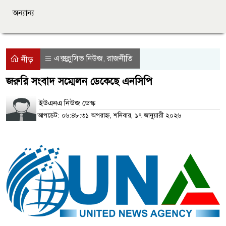
অন্যান্য
এক্সক্লুসিভ নিউজ
রাজনীতি
,
নীড়
জরুরি সংবাদ সম্মেলন ডেকেছে এনসিপি
ইউএনএ নিউজ ডেস্ক
আপডেট: ০৬:৪৮:৩১ অপরাহ্ন, শনিবার, ১৭ জানুয়ারী ২০২৬