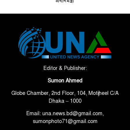
প্রধানমন্ত্রী
ভেনেজুয়েলার পর জাপানেও ৭.২
৫
মাত্রার শক্তিশালী ভূমিকম্প
টানা ৩ ম্যাচে গোল ভিনির, ইতিহাস
৬
বলছে বিশ্বকাপ জিতবে ব্রাজিল
সরকারি ৩শ কেজি বই বিক্রির
Editor & Publisher:
৭
অভিযোগ মাদ্রাসা সুপারের বিরুদ্ধে
Sumon Ahmed
Globe Chamber, 2nd Floor, 104, Motijheel C/A
গাড়ি বিক্রির পর মালিকানা
৮
Dhaka – 1000
পরিবর্তনে কঠোর নির্দেশনা
Email: una.news.bd@gmail.com,
আ.লীগ ও বিএনপির বিরুদ্ধে
sumonphoto71@gmail.com
৯
সমানভাবে লড়াই চালিয়ে যেতে হবে: