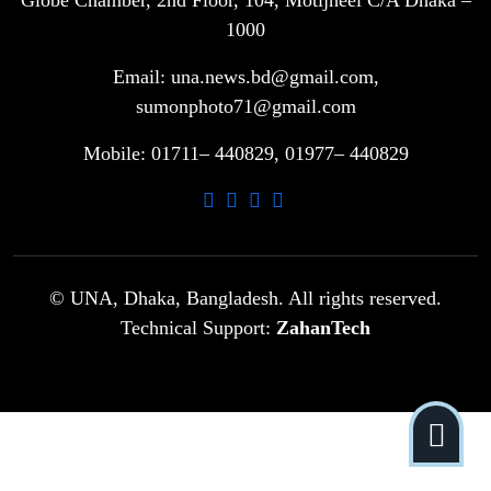
৭
মাদ্রাসা সুপারের বিরুদ্ধে
1000
Email: una.news.bd@gmail.com,
গাড়ি বিক্রির পর মালিকানা পরিবর্তনে কঠোর
sumonphoto71@gmail.com
৮
নির্দেশনা
Mobile: 01711– 440829, 01977– 440829
আ.লীগ ও বিএনপির বিরুদ্ধে সমানভাবে
৯
লড়াই চালিয়ে যেতে হবে: নাহিদ
ঢাবিতে মাথায় কাঁঠাল পড়ে মালির মৃত্যু
© UNA, Dhaka, Bangladesh. All rights reserved.
১০
Technical Support:
ZahanTech