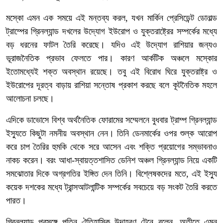
মস্কো এমন এক সময়ে এই মন্তব্য করল, যখন মার্কিন প্রেসিডেন্ট ডোনাল্ড
ট্রাম্পের গ্রিনল্যান্ড দখলের উদ্যোগ ইউরোপ ও যুক্তরাষ্ট্রের সম্পর্কের মধ্যে
বড় ধরনের ফাটল তৈরি করেছে। যদিও এই উদ্যোগ রাশিয়ার জন্যও
ভূরাজনৈতিক প্রভাব ফেলতে পার। কারণ আর্কটিক অঞ্চলে মস্কোর
ইতোমধ্যেই শক্ত অবস্থান রয়েছে। তবু এই বিরোধ ঘিরে যুক্তরাষ্ট্র ও
ইউরোপের দূরত্ব বাড়ায় রাশিয়া সন্তোষ প্রকাশ করছে বলে কূটনৈতিক মহলে
আলোচনা চলছে।
এদিকে ডাভোসে বিশ্ব অর্থনৈতিক ফোরামের সম্মেলনে বুধবার ট্রাম্প গ্রিনল্যান্ড
ইস্যুতে কিছুটা নমনীয় অবস্থান নেন। তিনি ডেনমার্কের ওপর শুল্ক আরোপ
করে চাপ তৈরির হুমকি থেকে সরে আসেন এবং শক্তি প্রয়োগের সম্ভাবনাও
নাকচ করেন। বরং আধা-স্বায়ত্তশাসিত ডেনিশ অঞ্চল গ্রিনল্যান্ড নিয়ে একটি
সমঝোতার দিকে অগ্রগতির ইঙ্গিত দেন তিনি। বিশ্লেষকদের মতে, এই ইস্যু
কয়েক দশকের মধ্যে ট্রান্সআটলান্টিক সম্পর্কের সবচেয়ে বড় সংকট তৈরি করতে
পারত।
গ্রিনল্যান্ড প্রসঙ্গে পুতিন ঐতিহাসিক উদাহরণ টেনে বলেন, অতীতে এমন