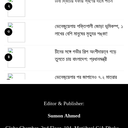
টানা দ্বিতীয় দফায় স্বর্ণের দামে পতন
২
ভেনেজুয়েলায় শক্তিশালী জোড়া ভূমিকম্প, ১
৩
লাখের বেশি মানুষের মৃত্যুর শঙ্কা!
চীনের সঙ্গে গভীর শিল্প অংশীদারত্ব গড়ে
৪
তুলতে চায় বাংলাদেশ: প্রধানমন্ত্রী
ভেনেজুয়েলার পর জাপানেও ৭.২ মাত্রার
৫
শক্তিশালী ভূমিকম্প
টানা ৩ ম্যাচে গোল ভিনির, ইতিহাস বলছে
Editor & Publisher:
৬
বিশ্বকাপ জিতবে ব্রাজিল
Sumon Ahmed
Globe Chamber, 2nd Floor, 104, Motijheel C/A Dhaka –
সরকারি ৩শ কেজি বই বিক্রির অভিযোগ