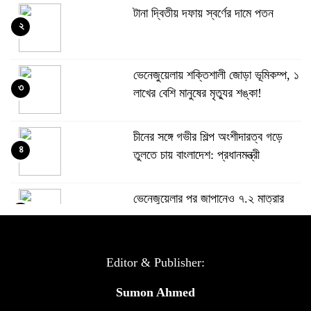
টানা দ্বিতীয় দফায় স্বর্ণের দামে পতন
২
ভেনেজুয়েলায় শক্তিশালী জোড়া ভূমিকম্প, ১
৩
লাখের বেশি মানুষের মৃত্যুর শঙ্কা!
চীনের সঙ্গে গভীর শিল্প অংশীদারত্ব গড়ে
৪
তুলতে চায় বাংলাদেশ: প্রধানমন্ত্রী
ভেনেজুয়েলার পর জাপানেও ৭.২ মাত্রার
৫
শক্তিশালী ভূমিকম্প
টানা ৩ ম্যাচে গোল ভিনির, ইতিহাস বলছে
Editor & Publisher:
৬
বিশ্বকাপ জিতবে ব্রাজিল
Sumon Ahmed