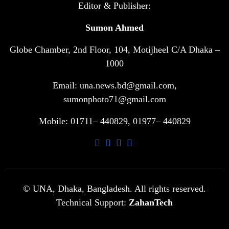
টানা ৩ ম্যাচে গোল ভিনির, ইতিহাস বলছে
Editor & Publisher:
৬
বিশ্বকাপ জিতবে ব্রাজিল
Sumon Ahmed
Globe Chamber, 2nd Floor, 104, Motijheel C/A Dhaka –
সরকারি ৩শ কেজি বই বিক্রির অভিযোগ
৭
মাদ্রাসা সুপারের বিরুদ্ধে
1000
Email: una.news.bd@gmail.com,
গাড়ি বিক্রির পর মালিকানা পরিবর্তনে কঠোর
sumonphoto71@gmail.com
৮
নির্দেশনা
Mobile: 01711– 440829, 01977– 440829
আ.লীগ ও বিএনপির বিরুদ্ধে সমানভাবে
৯
লড়াই চালিয়ে যেতে হবে: নাহিদ
ঢাবিতে মাথায় কাঁঠাল পড়ে মালির মৃত্যু
© UNA, Dhaka, Bangladesh. All rights reserved.
১০
Technical Support:
ZahanTech