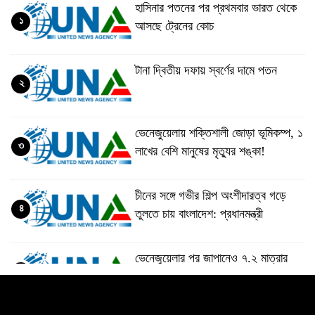
হাসিনার পতনের পর প্রথমবার ভারত থেকে
১
আসছে ট্রেনের কোচ
টানা দ্বিতীয় দফায় স্বর্ণের দামে পতন
২
ভেনেজুয়েলায় শক্তিশালী জোড়া ভূমিকম্প, ১
৩
লাখের বেশি মানুষের মৃত্যুর শঙ্কা!
চীনের সঙ্গে গভীর শিল্প অংশীদারত্ব গড়ে
৪
তুলতে চায় বাংলাদেশ: প্রধানমন্ত্রী
ভেনেজুয়েলার পর জাপানেও ৭.২ মাত্রার
৫
শক্তিশালী ভূমিকম্প