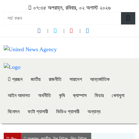
০৭:৩৫ অপরাহ্ন, রবিবার, ০২ অগাস্ট ২০২৬
প্রচ্ছদ
জাতীয়
রাজনীতি
সারাদেশ
আন্তর্জাতিক
আইন আদালত
অর্থনীতি
কৃষি
ক্যাম্পাস
ফিচার
খেলাধুলা
বিনোদন
ফটো গ্যালারী
ভিডিও গ্যালারী
অন্যান্য
অপরাধ
জাতীয়
টপ নিউজ
লিড নিউজ
,
,
,