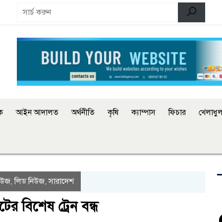
িক
আইন আদালত
অর্থনীতি
কৃষি
ক্যাম্পাস
ফিচার
খেলাধুল
িউজ
লিড নিউজ
সারাদেশ
,
,
ের বিশেষ ট্রেন বন্ধ