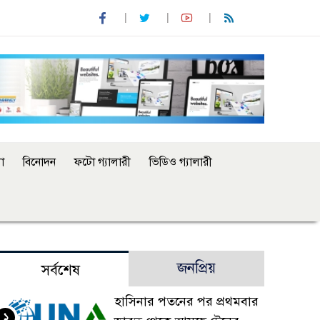
া
বিনোদন
ফটো গ্যালারী
ভিডিও গ্যালারী
জনপ্রিয়
সর্বশেষ
হাসিনার পতনের পর প্রথমবার
১