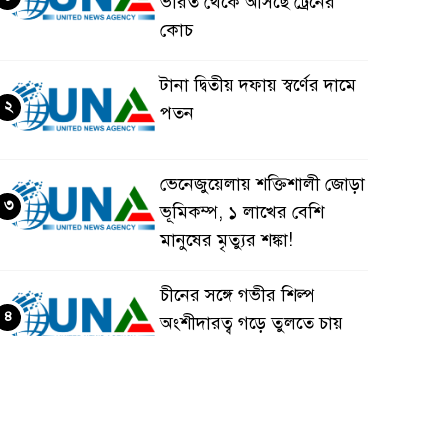
ভারত থেকে আসছে ট্রেনের
কোচ
টানা দ্বিতীয় দফায় স্বর্ণের দামে
২
পতন
ভেনেজুয়েলায় শক্তিশালী জোড়া
৩
ভূমিকম্প, ১ লাখের বেশি
মানুষের মৃত্যুর শঙ্কা!
চীনের সঙ্গে গভীর শিল্প
৪
অংশীদারত্ব গড়ে তুলতে চায়
বাংলাদেশ: প্রধানমন্ত্রী
ভেনেজুয়েলার পর জাপানেও
৫
৭.২ মাত্রার শক্তিশালী ভূমিকম্প