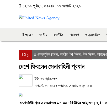
১২:০৬ পূর্বাহ্ন, শুক্রবার, ০৭ অগাস্ট ২০২৬
প্রচ্ছদ
জাতীয়
রাজনীতি
সারাদেশ
আন্তর্জাতিক
এক্সক্লুসিভ নিউজ
জাতীয়
টপ নিউজ
লিড নিউজ
সারাদেশ
,
,
,
,
নীড়
দেশে ফিরলেন সেনাবাহিনী প্রধান
ইউএনএ প্রতিবেদক
আপডেট: ০২:০৯:৪৫ অপরাহ্ন, সোমবার, ৩ জুন ২০২৪
সেনাবাহিনী প্রধান জেনারেল এস এম শফিউদ্দিন আহমেদ। ছবি : 