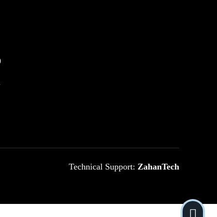
0
m
Technical Support:
ZahanTech