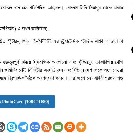
 জেনারেল এস এম শফিউদ্দিন আহমেদ। রোববার তিনি সিঙ্গাপুর থেকে ঢাকায়
এসপিআর) এ তথ্য জানিয়েছে।
ত ‘ইন্টারন্যাশনাল ইনস্টিটিউট ফর স্ট্র্যাটেজিক স্টাডিজ শাংরি-লা ডায়ালগ
গুরুত্বপূর্ণ বিষয়ে দ্বিপাক্ষিক আলোচনা এবং ঝুঁকিসমূহ মোকাবিলায় যৌথ
ান জার্মানির স্টেট মিনিস্টার অফ ডিফেন্স এবং বিভিন্ন দেশ থেকে অংশ নেওয়া
 সঙ্গে দ্বিপাক্ষিক বৈঠকে অংশগ্রহণ করেন। এর আগে সেনাবাহিনী প্রধান গত
 PhotoCard (1080×1080)