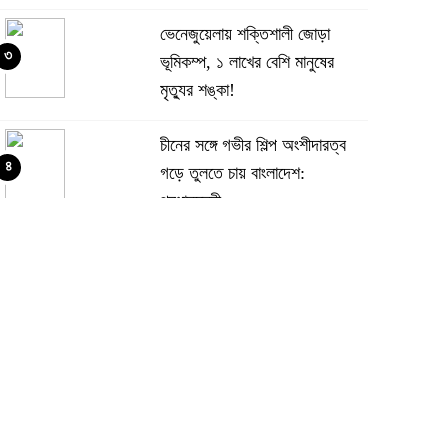
ভেনেজুয়েলায় শক্তিশালী জোড়া
৩
ভূমিকম্প, ১ লাখের বেশি মানুষের
মৃত্যুর শঙ্কা!
চীনের সঙ্গে গভীর শিল্প অংশীদারত্ব
৪
গড়ে তুলতে চায় বাংলাদেশ:
প্রধানমন্ত্রী
ভেনেজুয়েলার পর জাপানেও ৭.২
৫
মাত্রার শক্তিশালী ভূমিকম্প
টানা ৩ ম্যাচে গোল ভিনির, ইতিহাস
৬
বলছে বিশ্বকাপ জিতবে ব্রাজিল