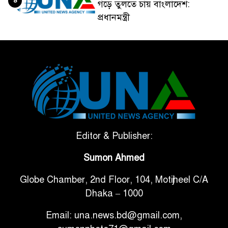
গড়ে তুলতে চায় বাংলাদেশ:
প্রধানমন্ত্রী
ভেনেজুয়েলার পর জাপানেও ৭.২
৫
মাত্রার শক্তিশালী ভূমিকম্প
টানা ৩ ম্যাচে গোল ভিনির, ইতিহাস
৬
বলছে বিশ্বকাপ জিতবে ব্রাজিল
সরকারি ৩শ কেজি বই বিক্রির
Editor & Publisher:
৭
অভিযোগ মাদ্রাসা সুপারের বিরুদ্ধে
Sumon Ahmed
Globe Chamber, 2nd Floor, 104, Motijheel C/A
গাড়ি বিক্রির পর মালিকানা
৮
Dhaka – 1000
পরিবর্তনে কঠোর নির্দেশনা
Email: una.news.bd@gmail.com,
আ.লীগ ও বিএনপির বিরুদ্ধে