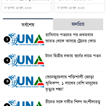
বুধবার, ২৪ জুন, ২০২৬
বুধবার, ২৪ জুন, ২০২৬
জনপ্রিয়
সর্বশেষ
হাসিনার পতনের পর প্রথমবার
১
ভারত থেকে আসছে ট্রেনের কোচ
টানা দ্বিতীয় দফায় স্বর্ণের দামে পতন
২
ভেনেজুয়েলায় শক্তিশালী জোড়া
৩
ভূমিকম্প, ১ লাখের বেশি মানুষের
মৃত্যুর শঙ্কা!
চীনের সঙ্গে গভীর শিল্প অংশীদারত্ব
৪